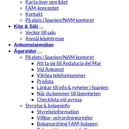
Karta över området
FAM-konceptet
Kontakt
På plats i Spanien/NAM kontoret
Köp & Sälj
Veckor till salu
Anmäl köpintresse
Ankomstanmälan
Ägarsidor
På plats i Spanien/NAM kontoret
Att ta sig till Andalucia del Mar
Vid Ankomst
Viktiga telefonnummer
Prislista
Länkar till info & nyheter i Spanien
När du kommer till lägenheten
Checklista vid avresa
Styrelse & bolagsinfo
Styrelseinformation
Villkor- och ordningsregler
Bolagsordning FAM-bolagen