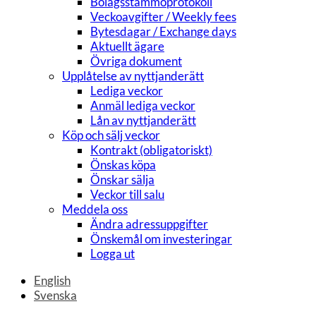
Bolagsstämmoprotokoll
Veckoavgifter / Weekly fees
Bytesdagar / Exchange days
Aktuellt ägare
Övriga dokument
Upplåtelse av nyttjanderätt
Lediga veckor
Anmäl lediga veckor
Lån av nyttjanderätt
Köp och sälj veckor
Kontrakt (obligatoriskt)
Önskas köpa
Önskar sälja
Veckor till salu
Meddela oss
Ändra adressuppgifter
Önskemål om investeringar
Logga ut
English
Svenska