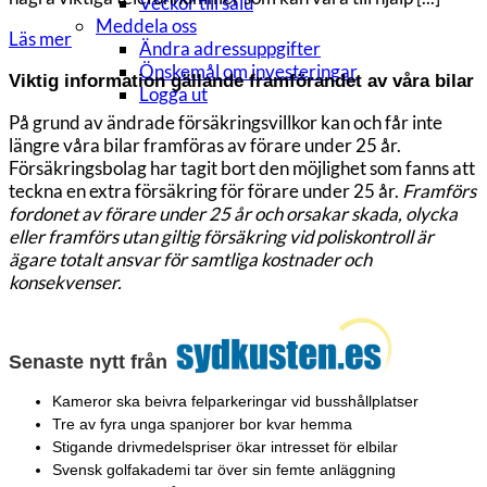
Veckor till salu
Meddela oss
Läs mer
Ändra adressuppgifter
Önskemål om investeringar
Viktig information gällande framförandet av våra bilar
Logga ut
På grund av ändrade försäkringsvillkor kan och får inte
längre våra bilar framföras av förare under 25 år.
Försäkringsbolag har tagit bort den möjlighet som fanns att
teckna en extra försäkring för förare under 25 år.
Framförs
fordonet av förare under 25 år och orsakar skada, olycka
eller framförs utan giltig försäkring vid poliskontroll är
ägare totalt ansvar för samtliga kostnader och
konsekvenser.