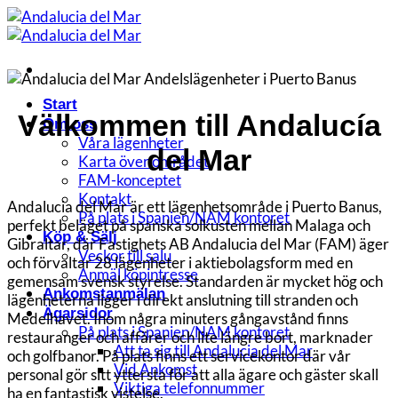
Skip
to
content
Start
Välkommen till Andalucía
Om oss
Våra lägenheter
del Mar
Karta över området
FAM-konceptet
Kontakt
Andalucia del Mar är ett lägenhetsområde i Puerto Banus,
På plats i Spanien/NAM kontoret
perfekt beläget på spanska solkusten mellan Malaga och
Köp & Sälj
Gibraltar, där Fastighets AB Andalucia del Mar (FAM) äger
Veckor till salu
och förvaltar 28 lägenheter i aktiebolagsform med en
Anmäl köpintresse
gemensam svensk styrelse. Standarden är mycket hög och
Ankomstanmälan
lägenheterna ligger i direkt anslutning till stranden och
Ägarsidor
Medelhavet. Inom några minuters gångavstånd finns
På plats i Spanien/NAM kontoret
restauranger och affärer och lite längre bort, marknader
Att ta sig till Andalucia del Mar
och golfbanor. På plats finns ett servicekontor där vår
Vid Ankomst
personal gör sitt yttersta för att alla ägare och gäster skall
Viktiga telefonnummer
ha en fantastisk vistelse.