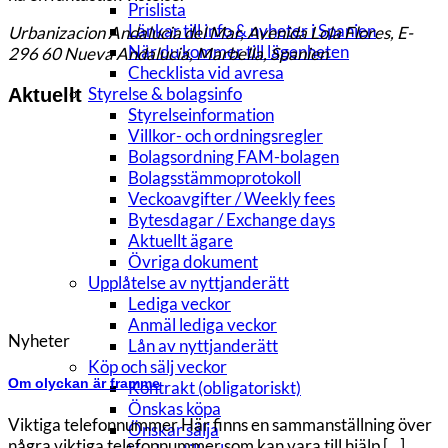
Prislista
Länkar till info & nyheter i Spanien
Urbanizacion Andalucia del Mar, Avenida Lola Flores, E-
När du kommer till lägenheten
296 60 Nueva Andalucia, Marbella, Spanien
Checklista vid avresa
Styrelse & bolagsinfo
Aktuellt
Styrelseinformation
Villkor- och ordningsregler
Bolagsordning FAM-bolagen
Bolagsstämmoprotokoll
Veckoavgifter / Weekly fees
Bytesdagar / Exchange days
Aktuellt ägare
Övriga dokument
Upplåtelse av nyttjanderätt
Lediga veckor
Anmäl lediga veckor
Nyheter
Lån av nyttjanderätt
Köp och sälj veckor
Om olyckan är framme
Kontrakt (obligatoriskt)
Önskas köpa
Viktiga telefonnummer Här finns en sammanställning över
Önskar sälja
några viktiga telefonnummer som kan vara till hjälp [...]