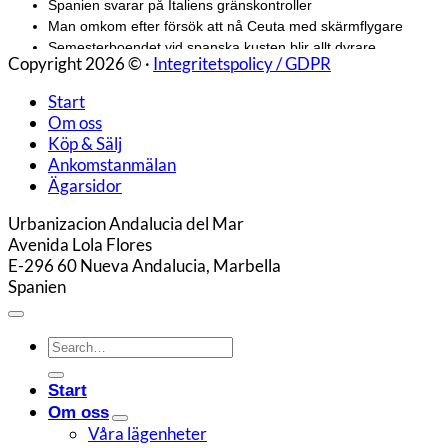
Copyright 2026 © ·
Integritetspolicy / GDPR
Start
Om oss
Köp & Sälj
Ankomstanmälan
Ägarsidor
Urbanizacion Andalucia del Mar
Avenida Lola Flores
E-296 60 Nueva Andalucia, Marbella
Spanien
Start
Om oss
Våra lägenheter