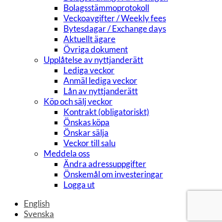
Bolagsstämmoprotokoll
Veckoavgifter / Weekly fees
Bytesdagar / Exchange days
Aktuellt ägare
Övriga dokument
Upplåtelse av nyttjanderätt
Lediga veckor
Anmäl lediga veckor
Lån av nyttjanderätt
Köp och sälj veckor
Kontrakt (obligatoriskt)
Önskas köpa
Önskar sälja
Veckor till salu
Meddela oss
Ändra adressuppgifter
Önskemål om investeringar
Logga ut
English
Svenska