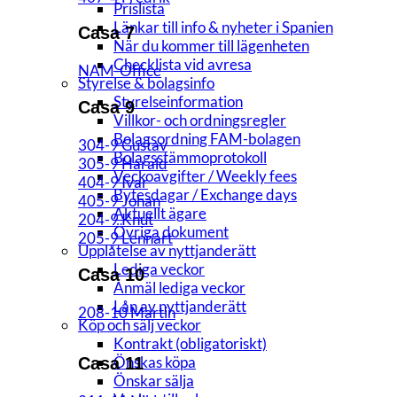
Prislista
Länkar till info & nyheter i Spanien
Casa 7
När du kommer till lägenheten
Checklista vid avresa
NAM-Office
Styrelse & bolagsinfo
Styrelseinformation
Casa 9
Villkor- och ordningsregler
Bolagsordning FAM-bolagen
304-9 Gustav
Bolagsstämmoprotokoll
305-9 Harald
Veckoavgifter / Weekly fees
404-9 Ivar
Bytesdagar / Exchange days
405-9 Johan
Aktuellt ägare
204-9 Knut
Övriga dokument
205-9 Lennart
Upplåtelse av nyttjanderätt
Lediga veckor
Casa 10
Anmäl lediga veckor
Lån av nyttjanderätt
208-10 Martin
Köp och sälj veckor
Kontrakt (obligatoriskt)
Önskas köpa
Casa 11
Önskar sälja