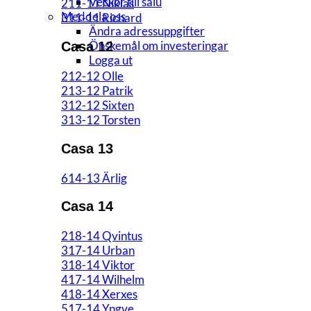
Veckor till salu
211-11 Niklas
Meddela oss
311-11 Richard
Ändra adressuppgifter
Önskemål om investeringar
Casa 12
Logga ut
212-12 Olle
213-12 Patrik
312-12 Sixten
313-12 Torsten
Casa 13
614-13 Ärlig
Casa 14
218-14 Qvintus
317-14 Urban
318-14 Viktor
417-14 Wilhelm
418-14 Xerxes
517-14 Yngve