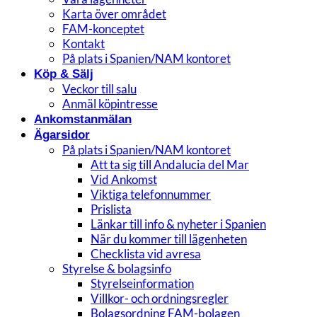
Karta över området
FAM-konceptet
Kontakt
På plats i Spanien/NAM kontoret
Köp & Sälj
Veckor till salu
Anmäl köpintresse
Ankomstanmälan
Ägarsidor
På plats i Spanien/NAM kontoret
Att ta sig till Andalucia del Mar
Vid Ankomst
Viktiga telefonnummer
Prislista
Länkar till info & nyheter i Spanien
När du kommer till lägenheten
Checklista vid avresa
Styrelse & bolagsinfo
Styrelseinformation
Villkor- och ordningsregler
Bolagsordning FAM-bolagen