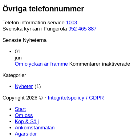
Övriga telefonnummer
Telefon information service
1003
Svenska kyrkan i Fungerola
952 465 887
Senaste Nyheterna
01
jun
för
Om olyckan är framme
Kommentarer inaktiverade
Om
Kategorier
oly
är
Nyheter
(1)
fr
Copyright 2026 © ·
Integritetspolicy / GDPR
Start
Om oss
Köp & Sälj
Ankomstanmälan
Ägarsidor