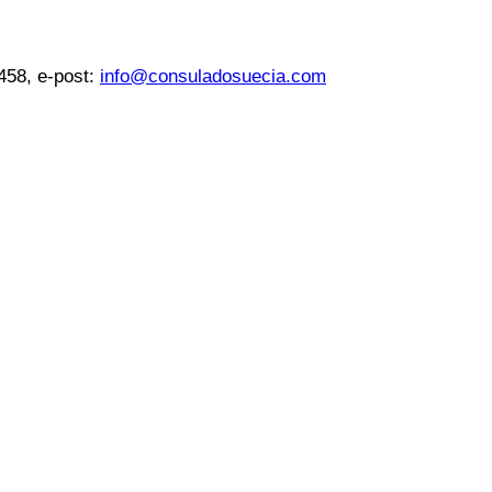
 458, e-post:
info@consuladosuecia.com