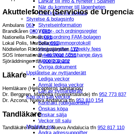
Länkar till info & nyheter i Spanien
När du kommer till lägenheten
Akuttelefoner (Servicios de Urgencia
Checklista vid avresa
Styrelse & bolagsinfo
Styrelseinformation
Ambulans
061
Villkor- och ordningsregler
Brandkåren
080
/
085
Bolagsordning FAM-bolagen
Nationella Polisen
091
Bolagsstämmoprotokoll
Lokal Polis, Marbella
092
Veckoavgifter / Weekly fees
Nödtelefon Räddningstjänsten
112
Bytesdagar / Exchange days
SOS International
+46 7010 5055
Aktuellt ägare
Sjöräddningen tfn
900 202 202
Övriga dokument
Upplåtelse av nyttjanderätt
Läkare
Lediga veckor
Anmäl lediga veckor
Hemläkare (Helicopteros sanitarios)
Lån av nyttjanderätt
Dr. Berggren, Marbella (svensktalande) tfn
952 773 837
Köp och sälj veckor
Dr. Azcona, Nueva Andalucia tfn
952 810 154
Kontrakt (obligatoriskt)
Önskas köpa
Tandläkare
Önskar sälja
Veckor till salu
Meddela oss
Tandläkare Paul Artz, Nueva Andalucia tfn
952 817 110
Ändra adressuppgifter