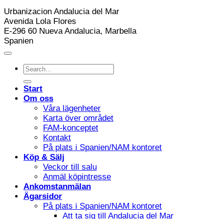
Urbanizacion Andalucia del Mar
Avenida Lola Flores
E-296 60 Nueva Andalucia, Marbella
Spanien
Start
Om oss
Våra lägenheter
Karta över området
FAM-konceptet
Kontakt
På plats i Spanien/NAM kontoret
Köp & Sälj
Veckor till salu
Anmäl köpintresse
Ankomstanmälan
Ägarsidor
På plats i Spanien/NAM kontoret
Att ta sig till Andalucia del Mar